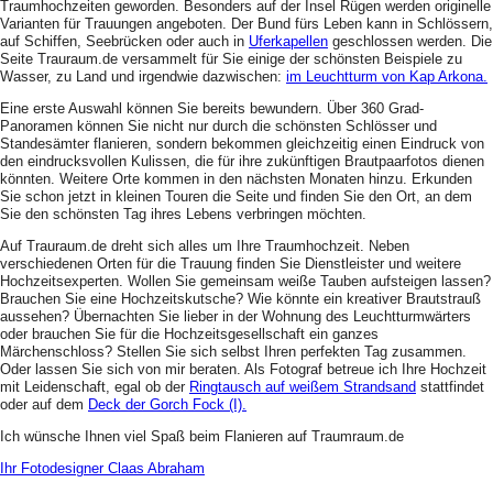
Traumhochzeiten geworden. Besonders auf der Insel Rügen werden originelle
Varianten für Trauungen angeboten. Der Bund fürs Leben kann in Schlössern,
auf Schiffen, Seebrücken oder auch in
Uferkapellen
geschlossen werden. Die
Seite Trauraum.de versammelt für Sie einige der schönsten Beispiele zu
Wasser, zu Land und irgendwie dazwischen:
im Leuchtturm von Kap Arkona.
Eine erste Auswahl können Sie bereits bewundern. Über 360 Grad-
Panoramen können Sie nicht nur durch die schönsten Schlösser und
Standesämter flanieren, sondern bekommen gleichzeitig einen Eindruck von
den eindrucksvollen Kulissen, die für ihre zukünftigen Brautpaarfotos dienen
könnten. Weitere Orte kommen in den nächsten Monaten hinzu. Erkunden
Sie schon jetzt in kleinen Touren die Seite und finden Sie den Ort, an dem
Sie den schönsten Tag ihres Lebens verbringen möchten.
Auf Trauraum.de dreht sich alles um Ihre Traumhochzeit. Neben
verschiedenen Orten für die Trauung finden Sie Dienstleister und weitere
Hochzeitsexperten. Wollen Sie gemeinsam weiße Tauben aufsteigen lassen?
Brauchen Sie eine Hochzeitskutsche? Wie könnte ein kreativer Brautstrauß
aussehen? Übernachten Sie lieber in der Wohnung des Leuchtturmwärters
oder brauchen Sie für die Hochzeitsgesellschaft ein ganzes
Märchenschloss? Stellen Sie sich selbst Ihren perfekten Tag zusammen.
Oder lassen Sie sich von mir beraten. Als Fotograf betreue ich Ihre Hochzeit
mit Leidenschaft, egal ob der
Ringtausch auf weißem Strandsand
stattfindet
oder auf dem
Deck der Gorch Fock (I).
Ich wünsche Ihnen viel Spaß beim Flanieren auf Traumraum.de
Ihr Fotodesigner Claas Abraham